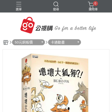
0
選單
搜尋
購物車
50元銅板價
卡通動畫