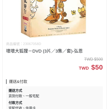
商品編號：
23067058D
壞壞大狐狸－DVD (3片／3集／套)-弘恩
TWD
$
500
$
50
TWD
運送&付款
運送方式
貨到付款
一般宅配
付款方式
宅配代收
信用卡