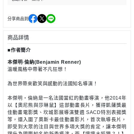
分享商品到
商品詳情
■作者簡介
本傑明·倫納(Benjamin Renner)
溫暖風格中帶著不凡狂想！
為世界帶來歡笑與感動的法國知名導演！
本傑明‧倫納是一名法國當紅的動畫導演，他2014年
以【奧尼熊與莎琳鼠】這部動畫長片，獲得凱薩獎最
佳動畫電影獎、坎城影展導演雙週 SACD特別表揚獎
等，還入圍了奧斯卡最佳動畫影片，首次執導長片，
即受到大眾的注目與世界多項大獎的肯定，讓本傑明
躍升為國際知名的新秀導演，而【壞壞大狐狸？！】