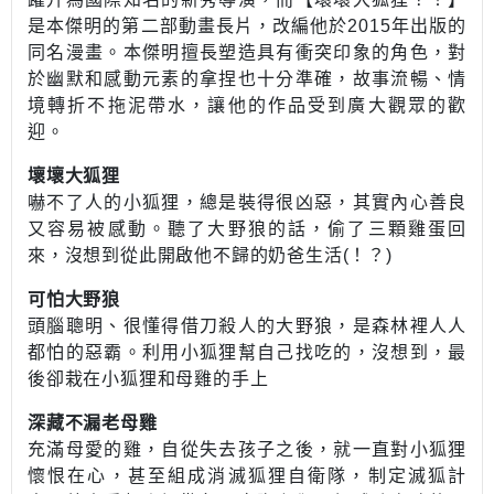
是本傑明的第二部動畫長片，改編他於2015年出版的
同名漫畫。本傑明擅長塑造具有衝突印象的角色，對
於幽默和感動元素的拿捏也十分準確，故事流暢、情
境轉折不拖泥帶水，讓他的作品受到廣大觀眾的歡
迎。
壞壞大狐狸
嚇不了人的小狐狸，總是裝得很凶惡，其實內心善良
又容易被感動。聽了大野狼的話，偷了三顆雞蛋回
來，沒想到從此開啟他不歸的奶爸生活(！？)
可怕大野狼
頭腦聰明、很懂得借刀殺人的大野狼，是森林裡人人
都怕的惡霸。利用小狐狸幫自己找吃的，沒想到，最
後卻栽在小狐狸和母雞的手上
深藏不漏老母雞
充滿母愛的雞，自從失去孩子之後，就一直對小狐狸
懷恨在心，甚至組成消滅狐狸自衛隊，制定滅狐計