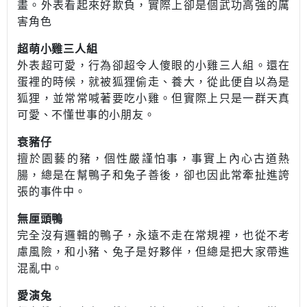
畫。外表看起來好欺負，實際上卻是個武功高強的厲
害角色
超萌小雞三人組
外表超可愛，行為卻超令人傻眼的小雞三人組。還在
蛋裡的時候，就被狐狸偷走、養大，從此便自以為是
狐狸，並常常喊著要吃小雞。但實際上只是一群天真
可愛、不懂世事的小朋友。
衰豬仔
擅於園藝的豬，個性嚴謹怕事，事實上內心古道熱
腸，總是在幫鴨子和兔子善後，卻也因此常牽扯進誇
張的事件中。
無厘頭鴨
完全沒有邏輯的鴨子，永遠不走在常規裡，也從不考
慮風險，和小豬、兔子是好夥伴，但總是把大家帶進
混亂中。
愛演兔