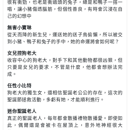
很有衝勁，也老是衝過頭的兔子，總是和鴨子一搭一
唱，讓小豬傷透腦筋，但個性善良，有時會沉浸在自
己的幻想中
無害小寶琳
從天而降的新生兒，運送她的送子鳥偷懶，所以被交
到小豬、鴨子和兔子的手中，她的命運將會如何呢？
女兒控狗老大
收容中心的狗老大，對手下和其他動物都很凶狠，但
只要是女兒的要求，不管是什麼，他都會想辦法完
成。
任性小比特
狗老大的獨生女，還相信聖誕老公公的存在，這次的
聖誕節拯救活動，多虧有她，才能順利進行。
迷你聖誕老人
真正的聖誕老人，每年都會散播禮物散播愛。即使如
此，偶爾還是會被卡在屋頂上，意外地神經很大