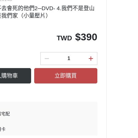
去會死的他們2─DVD- 4.我們不是登山
文藝
是我們家（小量壓片）
環境教育
$
390
TWD
入購物車
立即購買
般宅配
用卡