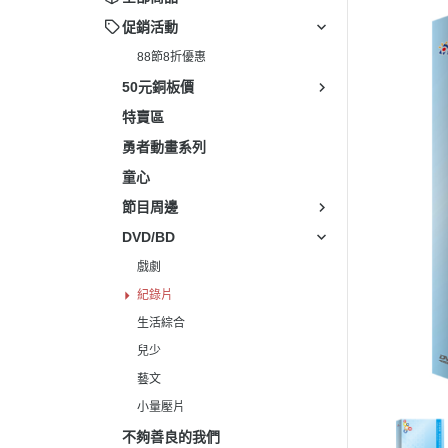
電影
促銷活動
88節8折優惠
藝文
50元銅板價
兒少
特賣區
生活
勇者動畫系列
童心
節目周邊
DVD/BD
戲劇
紀錄片
生活綜合
兒少
藝文
小量壓片
不夠善良的我們