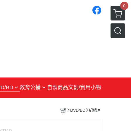
0
D/BD
教育公播
自製商品
文創/實用小物
戲劇
紀錄片
DVD/BD
紀錄片
生活綜合
兒少
2014D