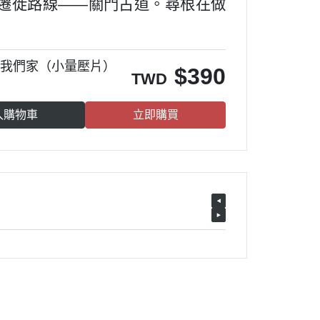
遷徙路線——關門古道。尋根在做
是我們家（小量壓片）
$
390
TWD
入購物車
立即購買