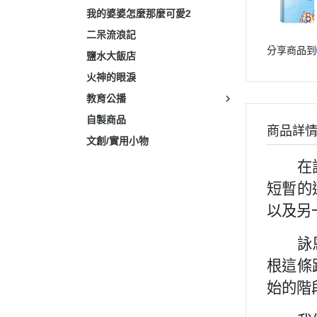
我的婆婆怎麼那麼可愛2
二呆流浪記
分享商品到
鹽水大飯店
火神的眼淚
教育公播
自製商品
商品詳
文創/實用小物
在談群
短暫的
以及另
詠恩
根這條
始的階