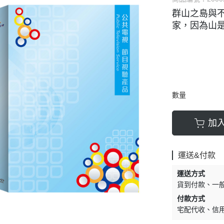
群山之島與不
文藝
藝文
家，因為山
小量壓片
數量
加
運送&付款
運送方式
貨到付款
一
付款方式
宅配代收
信