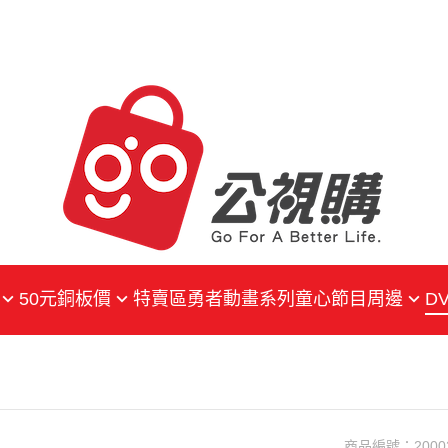
50元銅板價
特賣區
勇者動畫系列
童心
節目周邊
DV
戲劇
戲劇
戲劇
動畫
紀錄片
紀錄片
生活綜合
生活綜合
片
兒少
兒少
商品編號：
2000