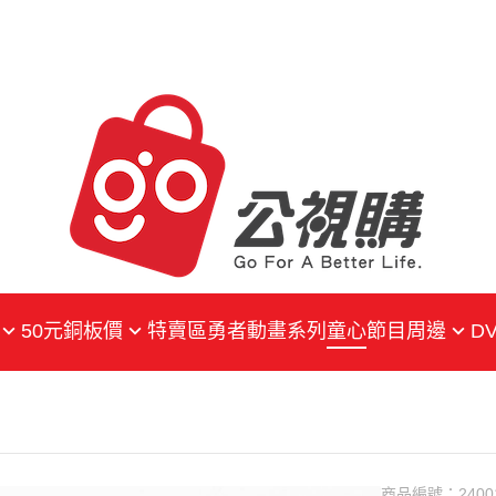
50元銅板價
特賣區
勇者動畫系列
童心
節目周邊
DV
戲劇
戲劇
戲劇
動畫
紀錄片
紀錄片
生活綜合
生活綜合
片
兒少
兒少
商品編號：
2400