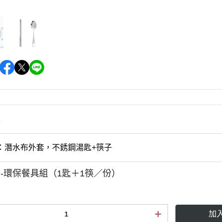
情
：潛水布外套，不銹鋼湯匙+筷子
-環保餐具組（1匙＋1筷／份）
加