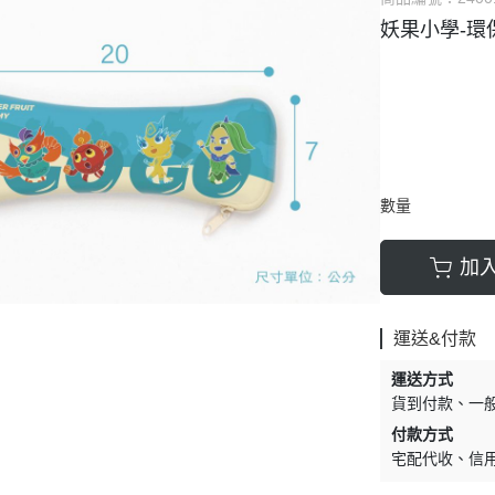
妖果小學-環
文藝
藝文
小量壓片
數量
加
運送&付款
運送方式
貨到付款
一
付款方式
宅配代收
信