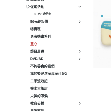
電影
促銷活動
88節8折優惠
藝文
50元銅板價
兒少
特賣區
生活
勇者動畫系列
童心
節目周邊
DVD/BD
不夠善良的我們
我的婆婆怎麼那麼可愛2
二呆流浪記
鹽水大飯店
火神的眼淚
教育公播
自製商品