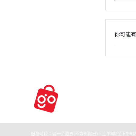
你可能
關於
全部商品
付款方
聯絡我們
訂單查詢
寄送方
部落格
訂單相關說明
售後服
服務時段：週一至週五(不含例假日)，上午8點至下午5