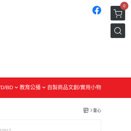
0
D/BD
教育公播
自製商品
文創/實用小物
戲劇
紀錄片
童心
生活綜合
兒少
1091T