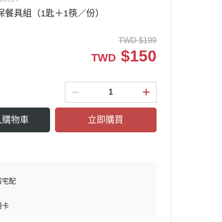
保餐具組（1匙＋1筷／份）
文藝
環境教育
TWD
$
199
$
150
TWD
入購物車
立即購買
般宅配
用卡