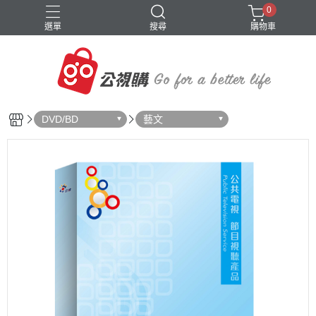
0
選單
搜尋
購物車
DVD/BD
藝文