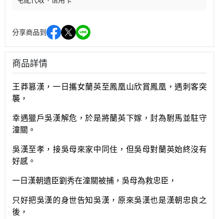
宅配代收
信用卡
分享商品到
商品詳情
王莽篡漢，一日攜女蘭英至鳳凰山欣賞鳳凰，遇刺客突
襲，
幸遇獵戶吳漢解危，於是將蘭英下嫁，封為駙馬並駐守
潼關。
吳漢至孝，接吳母來家中同住，但吳母對蘭英始終沒有
好感。
一日漢朝遺臣劉秀在潼關被捕，吳母為救忠臣，
只好把吳漢的身世告知吳漢，原來吳漢也是漢朝忠良之
後，