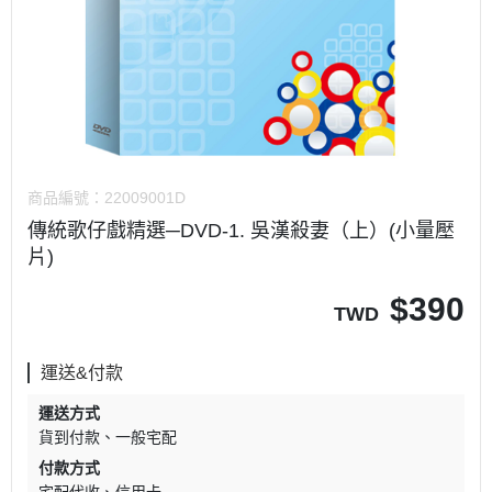
商品編號：
22009001D
傳統歌仔戲精選─DVD-1. 吳漢殺妻（上）(小量壓
片)
$
390
TWD
運送&付款
運送方式
貨到付款
一般宅配
付款方式