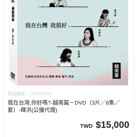
商品編號：
23260026D
我在台灣,你好嗎?-越南篇－DVD（3片／6集／
套）-輝洪(公播代理)
$
15,000
TWD