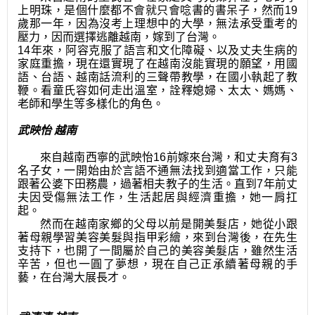
上明珠，是個什麼都不會就只會唸書的書呆子，然而19
歲那一年，因為沒考上理想中的大學，無法承受重考的
壓力，因而選擇逃離越南，嫁到了台灣
。
14年來，阿容克服了語言和文化障礙、以及丈夫生病的
家庭重擔，現在還實現了在越南沒能實現的願望，用國
語、台語、越南話流利的三聲帶教學，在國小執起了教
鞭
。
看童氏容如何走出溫室，詮釋媳婦、太太、媽媽、
老師和學生等多樣化的角色
。
武映怡 越南
來
自越南西寧的武映怡16前嫁來台灣，和丈夫育有3
名子女，一開始由於言語不通無法找到適當工作，只能
跟著公婆下田務農，過著相夫教子的生活。直到7年前丈
夫因受傷無法工作，生活起居與經濟重擔，她一肩扛
起。
然而在越南家鄉的父母以前是開美髮店，她從小跟
著母親學習美容美髮與指甲彩繪，來到台灣後，在先生
支持下，也開了一間屬於自己的美容美髮店，雖然生活
辛苦，但也一圓了夢想，現在自己正承續著母親的手
藝，在台灣大展長才。