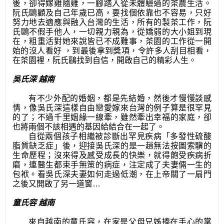
後，卻得嫁雞隨雞，一腳踏入從未體驗過的茶農生活。
阮氏鷗顧及自己年歲已高，要找個依靠也不容易，只好
努力地去適應與融入台灣的生活，所有的製茶工作，阮
氏鷗不假手他人，一切親力親為，從嬌弱的大小姐到現
在，粗重活對她來說皆已不成難事，茶園的工作從一開
始的沒人看好 ，到最後拿到獎項，令許多人
刮
目相看，
在茶園裡，阮氏鷗找到自信，開啟自己的精彩人生。
吳氏深 越南
有不少外配的婚姻，都是先結婚，然後才慢慢談感
情，像吳氏深這樣自由戀愛嫁來台灣的例子算是很罕見
的了；不過千里姻緣一線牽，雖然牽出幸福的家庭，卻
也將兩個不該相遇的基因給結合在一起了。
自從兩個孩子相繼被診斷出罕見疾病「多發性硫酸
脂質缺乏症」後，迎接
吳
氏深的是一趟無法按圖索驥的
生命歷程；沒來得及感受成長的快樂，就得飽受疾病折
磨，連醫生都束手無策的病症，注定成了夫妻倆一生的
包袱。看吳氏深夫妻如何走過低潮，在上帝關了一扇門
之後又開啟了另一道窗…
童氏容 越南
來自越南的童氏容，在家是父母兄姊捧在手心的掌