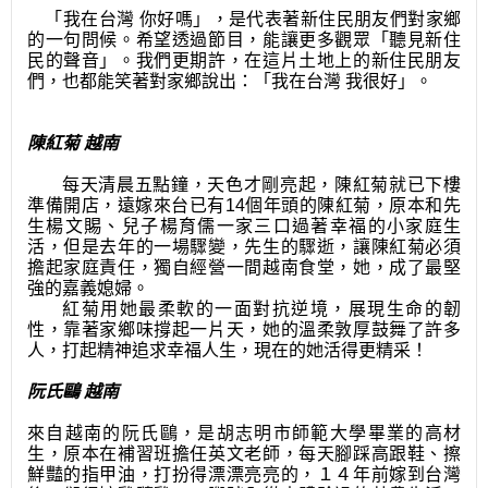
「我在台灣 你好嗎」，是代表著新住民朋友們對家鄉
的一句問候。希望透過節目，能讓更多觀眾「聽見新住
民的聲音」。我們更期許，在這片土地上的新住民朋友
們，也都能笑著對家鄉說出：「我在台灣 我很好」。
陳紅菊 越南
每天清晨五點鐘，天色才剛亮起，陳紅菊就已下樓
準備開店，遠嫁來台已有14個年頭的陳紅菊，原本和先
生楊文賜、兒子楊育儒一家三口過著幸福的小家庭生
活，但是去年的一場驟變，先生的驟逝，讓陳紅菊必須
擔起家庭責任，獨自經營一間越南食堂，她，成了最堅
強的嘉義媳婦。
紅菊用她最柔軟的一面對抗逆境，展現生命的韌
性，靠著家鄉味撐起一片天，她的溫柔敦厚鼓舞了許多
人，打起精神追求幸福人生，現在的她活得更精采！
阮氏鷗 越南
來自越南的阮氏鷗，是胡志明市師範大學畢業的高材
生，原本在補習班擔任英文老師，每天腳踩高跟鞋、擦
鮮豔的指甲油，打扮得漂漂亮亮的，１４年前嫁到台灣