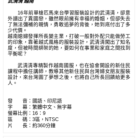
武清清 越南
16年前單槍匹馬來台學習服裝設計的武清清，卻意
外譜出了異國戀，雖然眼前擁有幸福的婚姻，但卻失去
了無法彌補的親情，勇敢追夢的背後，她到底付出了多
少代價。
越南媳婦發揮所長變主業，打破一般對外配只能做勞工
的印象，靠著越式風格的服裝設計，武清清闖出了知名
度，但被時間綁架的她，要如何在事業和家庭之間找到
平衡呢？
武清清專精製作越南國服，也在協會開設的新住民
課程中擔任講師，教導其他新住
民與台灣婦女朋友服裝
設計，來台灣圓了夢想之後，也將自己所長回饋給更多
人。
發 音：國語、印尼語
字 幕：繁體中文、無字幕
螢幕比例：16：9
區 碼：3區，NTSC
片 長
：約360分鐘