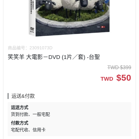
商品编号：
23091073D
笑笑羊 大電影－DVD (1片／套) -台聖
TWD
$
399
$
50
TWD
运送&付款
运送方式
货到付款
一般宅配
付款方式
宅配代收
信用卡