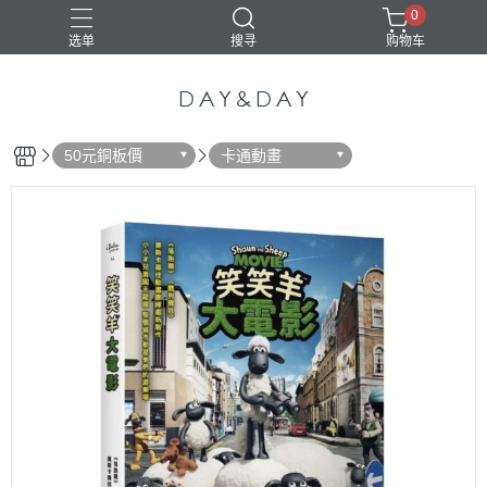
0
选单
搜寻
购物车
50元銅板價
卡通動畫