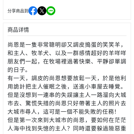
分享商品到
商品详情
尚恩是一隻非常聰明卻又調皮搗蛋的笑笑羊，
和主人、牧羊犬、以及一群感情超好的羊咩咩
朋友們一起，在牧場裡過著快樂、平靜卻單調
的日子。
有一天，調皮的尚恩想要放鬆一天，於是他利
用詭計把主人催眠之後，送進小車屋去睡覺。
但是沒想到一連串的失誤讓主人一路溜向大城
市去、驚慌失措的尚恩只好帶著主人的照片去
大城市尋人，這可是一個不能失敗的任務！
但是第一次來到大城市的尚恩，要如何在茫茫
人海中找到失憶的主人？同時還要躲過險惡重