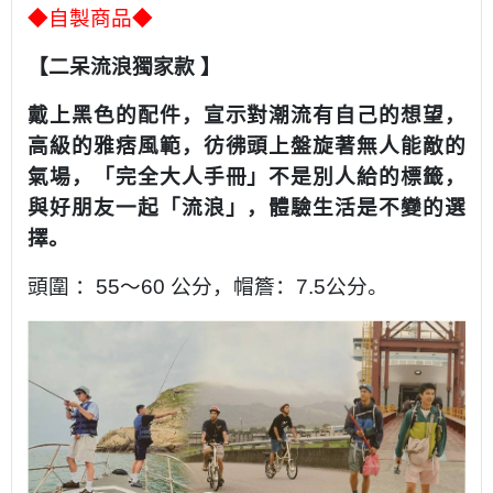
◆自製商品
◆
【二呆流浪獨家款
】
戴上黑色的配件，宣示對潮流有自己的想望，
高級的雅痞風範，彷彿頭上盤旋著無人能敵的
氣場，「完全大人手冊」不是別人給的標籤，
與好朋友一起「流浪」，體驗生活是不變的選
擇。
頭圍 ：55～60 公分，帽簷：7.5公分。