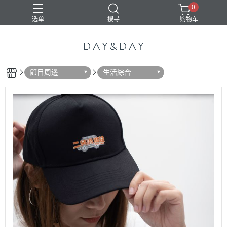
0
选单
搜寻
购物车
節目周邊
生活綜合