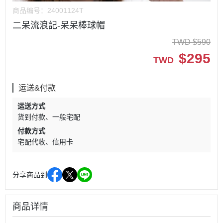
商品编号：
24001124T
二呆流浪記-呆呆棒球帽
TWD
$
590
$
295
TWD
运送&付款
运送方式
货到付款
一般宅配
付款方式
宅配代收
信用卡
分享商品到
商品详情