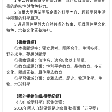
1.由公共電視得獎動畫改編而成的知識漫畫，保留動
畫的趣味性與角色魅力。
2.清華大學專業團隊企畫的科學內容，輕鬆學習生活
中隱藏的科學原理。
3.透過原住民與大自然共處的故事，認識原住民文化
特色，培養文化素養精神。
【書籍資訊】
◎本書關鍵字：獨立思考、團隊合作、生活技能、
野外求生、夢想與關愛
◎書籍資訊：無注音，適合8歲以上閱讀。
◎教育議題分類：性別平等教育、品德教育、多元
文化、閱讀素養、原住民族教育
◎學習領域分類：泰雅族語、歷史、物理化學、生
物、地球科學
【國外暢銷佳績/得獎紀錄】
《吉娃斯愛科學》影集榮獲：
2016年國人自製優質兒少節目 動畫類「五星獎」