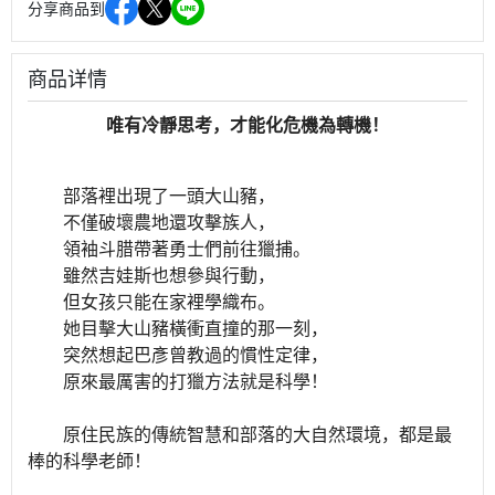
分享商品到
商品详情
唯有冷靜思考，才能化危機為轉機！
部落裡出現了一頭大山豬，
不僅破壞農地還攻擊族人，
領袖斗腊帶著勇士們前往獵捕。
雖然吉娃斯也想參與行動，
但女孩只能在家裡學織布。
她目擊大山豬橫衝直撞的那一刻，
突然想起巴彥曾教過的慣性定律，
原來最厲害的打獵方法就是科學！
原住民族的傳統智慧和部落的大自然環境，都是最
棒的科學老師！