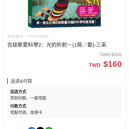
商品编号：
23095006B
吉娃斯愛科學2：光的折射－(1冊／套)-三采
TWD
$
320
$
160
TWD
运送&付款
运送方式
货到付款
一般宅配
付款方式
宅配代收
信用卡