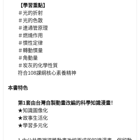
【學習重點】
＃光的折射
＃光的色散
＃連通管原理
＃燃燒作用
＃慣性定律
＃轉動慣量
＃角動量
＃炭灰的化學性質
符合108課綱核心素養精神
本書特色
第1套由台灣自製動畫改編的科學知識漫畫！
★知識圖像化
★故事生活化
★學習多元化