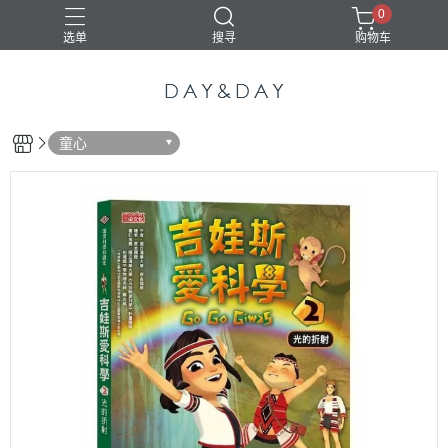
0
选单
搜寻
购物车
童心