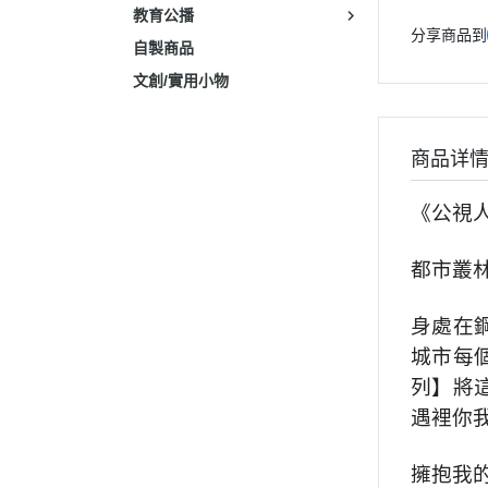
教育公播
分享商品到
自製商品
文創/實用小物
商品详
《公視
都市叢
身處在
城市每
列】將
遇裡你
擁抱我的