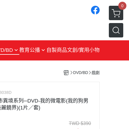
0
D/BD
教育公播
自製商品
文創/實用小物
戲劇
紀錄片
DVD/BD
戲劇
生活綜合
兒少
8038D
市異境系列─DVD-我的微電影(我的狗男
文藝
麗鏡界)(1片／套)
環境教育
TWD
$
390