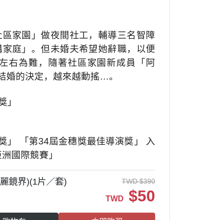
社區家園」做夜間社工，輔導三名智障
構家庭」。但未婚夫希望她辭職，以便
左右為難，隨著社區家園新成員「阿
結婚的決定，越來越動搖…。
秀獎」
獎」 「第34屆金穗獎最佳導演獎」 入
亞洲國際競賽」
鏡界)(1片／套)
TWD
$
390
$
50
TWD