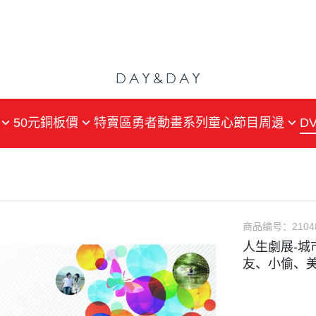
50元銅板價
特賣區
勇者動畫系列
童心
節目周邊
DV
戲劇
戲劇
戲劇
動畫
紀錄片
紀錄片
生活綜合
生活綜合
片
兒少
兒少
商品编号：
2104
人生劇展-城
文藝
藝文
友、小偷、美
小量壓片