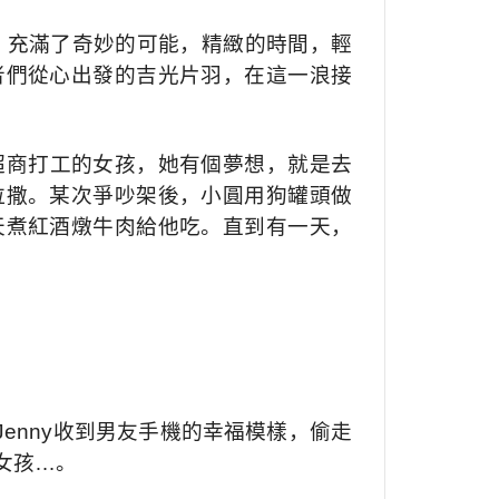
，充滿了奇妙的可能，精緻的時間，輕
者們從心出發的吉光片羽，在這一浪接
利超商打工的女孩，她有個夢想，就是去
拉撒。某次爭吵架後，小圓用狗罐頭做
天煮紅酒燉牛肉給他吃。直到有一天，
Jenny收到男友手機的幸福模樣，偷走
女孩…。