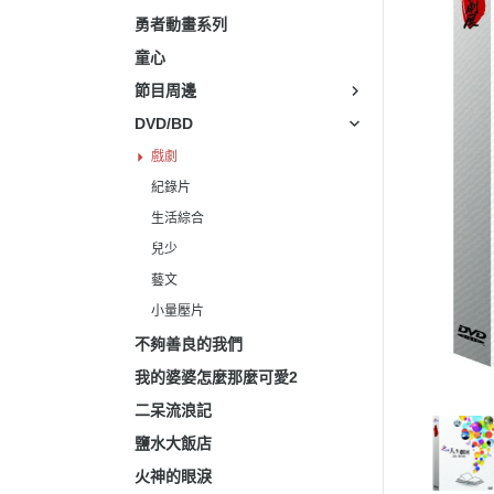
生活
勇者動畫系列
童心
節目周邊
DVD/BD
戲劇
紀錄片
生活綜合
兒少
藝文
小量壓片
不夠善良的我們
我的婆婆怎麼那麼可愛2
二呆流浪記
鹽水大飯店
火神的眼淚