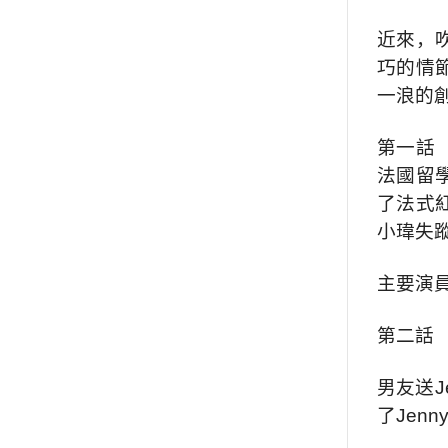
近來，
巧的情
一浪的
第一話
法國留
了法式
小瑋失
主要演員
第二話 
男友送J
了Jen