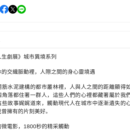
情
人生劇展》城市異境系列
林的交織脈動裡，人際之間的身心靈境遇
鋼筋水泥建構的都市叢林裡，人與人之間的距離顯得
個角落都住著一群人，這些人們的心裡都藏著屬於我
這些故事娓娓道來，觸動現代人在城市中逐漸遺失的
我曾擁有的片刻美好。
微電影，1800秒的精采觸動