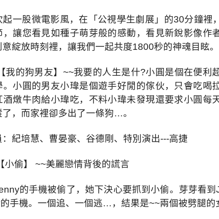
吹起一股微電影風，在「公視學生劇展」的30分鐘裡
節，讓您看見如種子萌芽般的感動，看見新銳影像作
創意綻放時刻裡，讓我們一起共度1800秒的神魂目眩。
 【我的狗男友】~~我要的人生是什?小圓是個在便
學。小圓的男友小瑋是個遊手好閒的傢伙，只會吃喝
紅酒燉牛肉給小瑋吃，不料小瑋未發現還要求小圓每
蹤了，而家裡卻多出了一條狗…。
：紀培慧、曹晏豪、谷德剛、特別演出---高捷
【小偷】 ~~美麗戀情背後的謊言
enny的手機被偷了，她下決心要抓到小偷。芽芽看到
ny的手機。一個追、一個逃…，結果是~~兩個被劈腿的