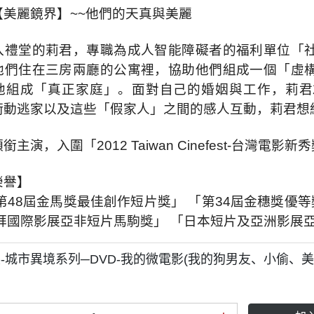
【美麗鏡界】~~他們的天真與美麗
入禮堂的莉君，專職為成人智能障礙者的福利單位「
他們住在三房兩廳的公寓裡，協助他們組成一個「虛
他組成「真正家庭」。面對自己的婚姻與工作，莉君
衝動逃家以及這些「假家人」之間的感人互動，莉君想
主演，入圍「2012 Taiwan Cinefest-台灣電影新
榮譽】
第48屆金馬獎最佳創作短片獎」 「第34屆金穗獎優等
杜拜國際影展亞非短片馬駒獎」 「日本短片及亞洲影展
-城市異境系列─DVD-我的微電影(我的狗男友、小偷、美麗