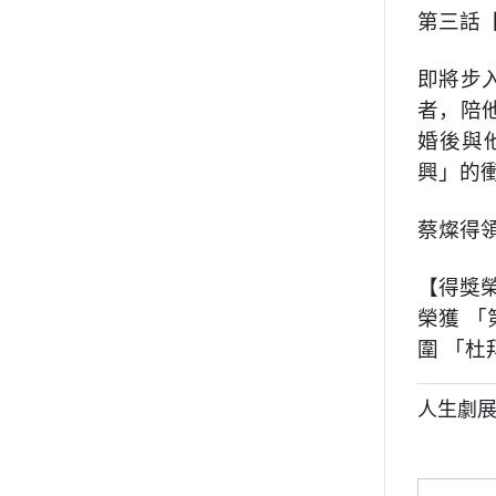
第三話
即將步
者，陪
婚後與
興」的
蔡燦得領銜
【得獎
榮獲 「
圍 「
人生劇展