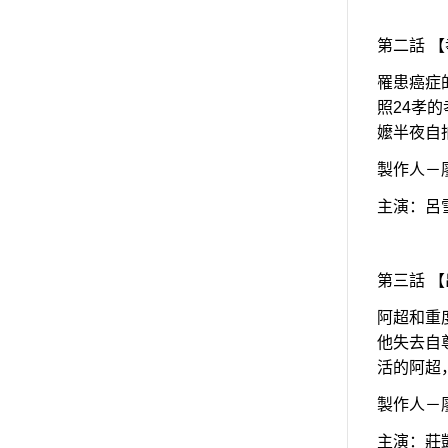
第二話 
罹患癌症
照24孝
嬤半夜自
製作人－
主演：呂
第三話 
阿超和重
他失去自
活的阿超
製作人－
主演：莊