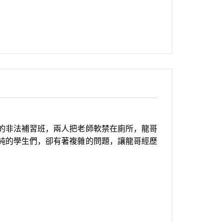
的非法補習班，兩人把老師軟禁在廁所，龍哥
純的學生們，卻有著複雜的問題，讓龍哥經歷