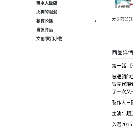
鹽水大飯店
火神的眼淚
分享商品到
教育公播
自製商品
文創/實用小物
商品详
第一話 
被通緝的
冒充代課
了一次又
製作人－
主演：趙
入選20