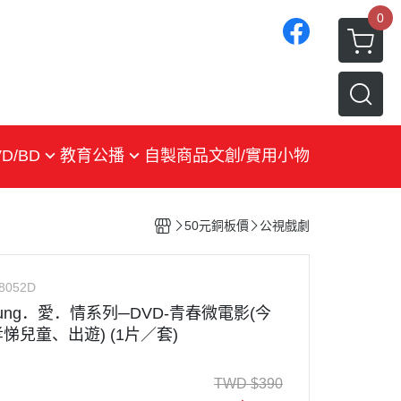
0
D/BD
教育公播
自製商品
文創/實用小物
戲劇
紀錄片
50元銅板價
公視戲劇
生活綜合
兒少
8052D
ung．愛．情系列─DVD-青春微電影(今
文藝
悌兒童、出遊) (1片／套)
環境教育
TWD
$
390