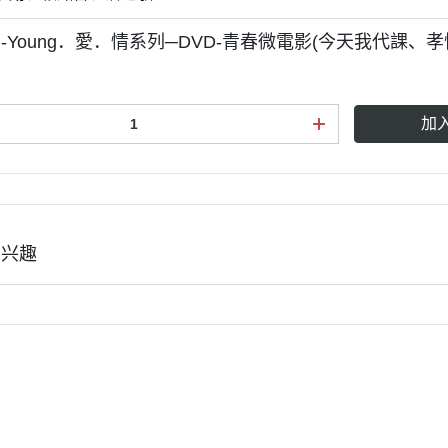
-Young．愛．情系列─DVD-青春微電影(今天我代課、孝悌
加
有兴趣
式说明
现金积点规则