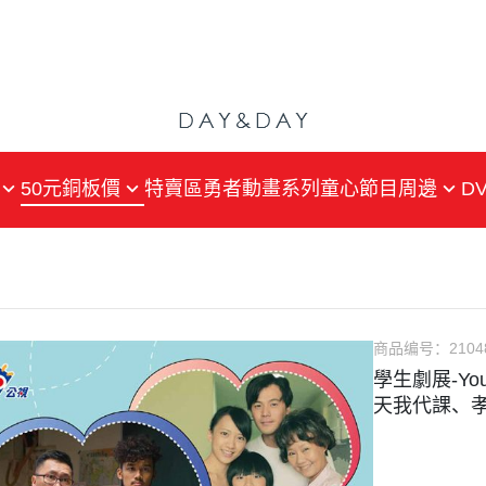
50元銅板價
特賣區
勇者動畫系列
童心
節目周邊
DV
戲劇
戲劇
戲劇
動畫
紀錄片
紀錄片
生活綜合
生活綜合
片
兒少
兒少
商品编号：
2104
學生劇展-Yo
文藝
藝文
天我代課、孝
小量壓片