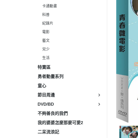
生活
卡通動畫
科普
紀錄片
電影
藝文
兒少
生活
特賣區
勇者動畫系列
童心
節目周邊
DVD/BD
不夠善良的我們
我的婆婆怎麼那麼可愛2
二呆流浪記