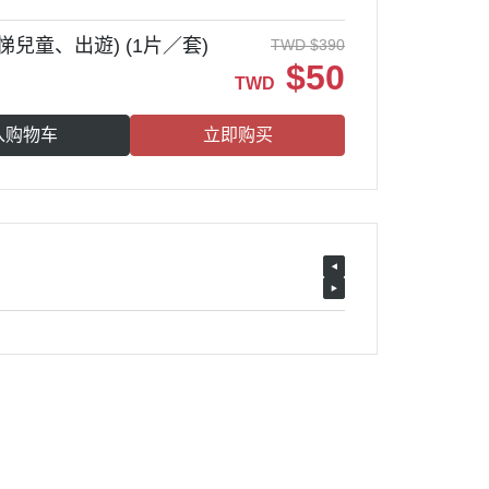
兒童、出遊) (1片／套)
TWD
$
390
$
50
TWD
入购物车
立即购买