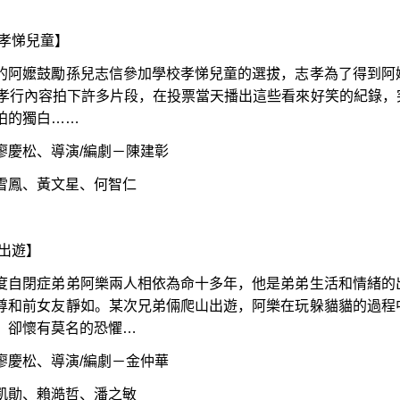
【孝悌兒童】
的阿嬤鼓勵孫兒志信參加學校孝悌兒童的選拔，志孝為了得到阿
的孝行內容拍下許多片段，在投票當天播出這些看來好笑的紀錄
拍的獨白……
廖慶松、導演/編劇－陳建彰
雪鳳、黃文星、何智仁
【出遊】
度自閉症弟弟阿樂兩人相依為命十多年，他是弟弟生活和情緒的
尊和前女友靜如。某次兄弟倆爬山出遊，阿樂在玩躲貓貓的過程
，卻懷有莫名的恐懼…
廖慶松、導演/編劇－金仲華
凱勛、賴澔哲、潘之敏