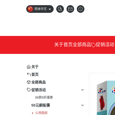
简体中文
关于
首页
全部商品
促销活动
88節8折優惠
公視
卡通
关于
科普
首页
紀錄
全部商品
電影
促销活动
88節8折優惠
藝文
50元銅板價
兒少
公視戲劇