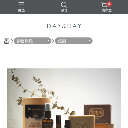
0
选单
搜寻
购物车
節目周邊
戲劇