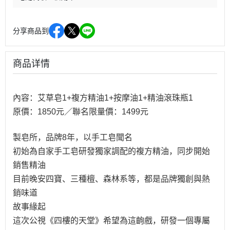
分享商品到
商品详情
內容：艾草皂1+複方精油1+按摩油1+精油滾珠瓶1
原價：1850元／聯名限量價：1499元
製皂所，品牌8年，以手工皂聞名
初始為自家手工皂研發獨家調配的複方精油，同步開始
銷售精油
目前晚安四寶、三種檀、森林系等，都是品牌獨創與熱
銷味道
故事緣起
這次公視《四樓的天堂》希望為這齣戲，研發一個專屬