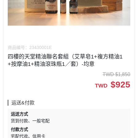
商品编号：
23430001E
四樓的天堂精油聯名套組（艾草皂1+複方精油1
+按摩油1+精油滾珠瓶1／套）-均意
TWD
$
1,850
$
925
TWD
运送&付款
运送方式
货到付款
一般宅配
付款方式
宅配代收
信用卡