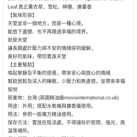
Leaf 真正薰衣草、雪松、檸檬、廣藿香
【氣味形容】
天堂並非一個地方，而是一種心境，
能放下遺憾、也不再錯過幸福的境界，
就是天堂
讓長期處於壓力與不安的情緒得到緩解，
美好的氣味，帶您置身天堂
【主要幫助】
喚起寧靜及平衡的感覺，帶來安心與放心的情緒
幫助放鬆及深入的睡眠，少壓力和焦慮感，並帶來幸福
愉悅
原產地：台灣 (英國精油廠inoviainternational.co.uk)
用途：外用；搭配水氧機與擴香儀使用。
用法：參照一般複方精油使用。
保存方法：置放在陰涼處，不得儲存於密閉、強光、高
溫等場所。