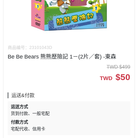
商品编号：
23101043D
Be Be Bears 熊熊歷險記 1－(2片／套) -東森
TWD
$
499
$
50
TWD
运送&付款
运送方式
货到付款
一般宅配
付款方式
宅配代收
信用卡