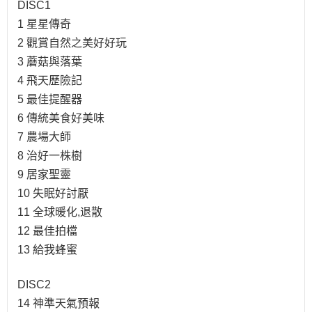
DISC1
1 星星傳奇
2 觀賞自然之美好好玩
3 蘑菇與落葉
4 飛天歷險記
5 最佳提醒器
6 傳統美食好美味
7 農場大師
8 治好一株樹
9 居家聖靈
10 失眠好討厭
11 全球暖化,退散
12 最佳拍檔
13 給我蜂蜜
DISC2
14 神準天氣預報