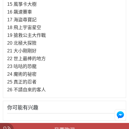
15 風箏卡大樹
16 飆速賽車
17 海盜尋寶記
18 飛上宇宙星空
19 搶救公主大作戰
20 北極大探險
21 大小剛剛好
22 世上最棒的地方
23 咕咕的恐龍
24 魔術的祕密
25 真正的忍者
26 不請自來的客人
你可能有兴趣