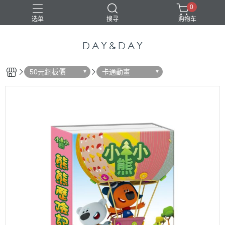
0
选单
搜寻
购物车
50元銅板價
卡通動畫