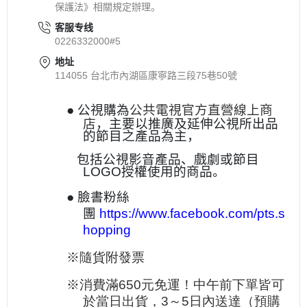
保護法》相關規定辦理。
客服专线
0226332000#5
地址
114055 台北市內湖區康寧路三段75巷50號
●
公視購為
公共電視官方直營線上商
店
，主要以推廣及延伸公視所出品
的節目之產品為主，
包括公視影音產品、戲劇或節目
LOGO
授權使用的商品。
●
臉書粉絲
團
https://www.facebook.com/pts.s
hopping
※
隨貨附發票
※
消費滿650元免運！中午前下單皆可
於當日出貨，3～5日內送達（預購