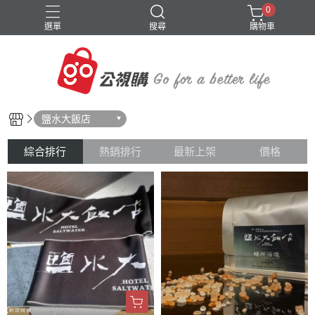
0
選單
搜尋
購物車
鹽水大飯店
綜合排行
熱銷排行
最新上架
價格