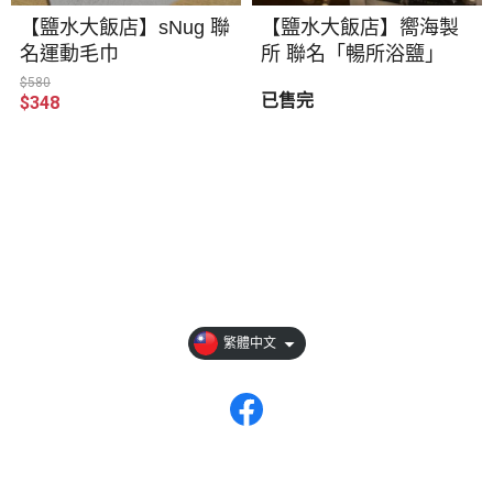
【鹽水大飯店】sNug 聯
【鹽水大飯店】嚮海製
名運動毛巾
所 聯名「暢所浴鹽」
$580
已售完
$348
關於
全部商品
付款方式說明
現金積點規則
繁體中文